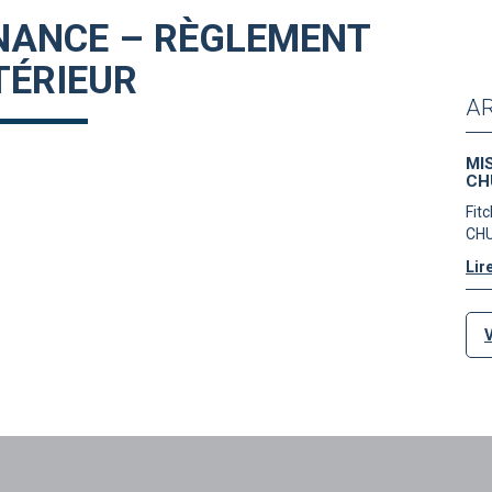
NANCE – RÈGLEMENT
TÉRIEUR
AR
MI
CH
Fitc
CHU
Lire
V